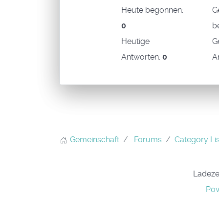
Heute begonnen:
G
0
b
Heutige
G
Antworten:
0
A
Gemeinschaft
Forums
Category Lis
Ladezei
Pow