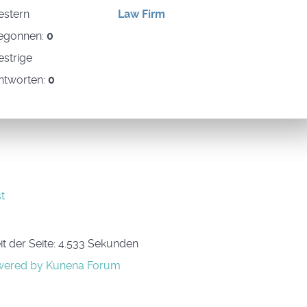
estern
Law Firm
egonnen:
0
estrige
ntworten:
0
t
t der Seite: 4.533 Sekunden
ered by
Kunena Forum