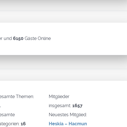
er und
6150
Gäste Online
esamte Themen:
Mitglieder
1
insgesamt:
1657
esamte
Neuestes Mitglied:
ategorien:
16
Heskia – Hacmun