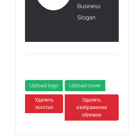
Business
Slogan
Upload logo
Upload cover
Удалить
Удалить
логотип
изображение
обложки